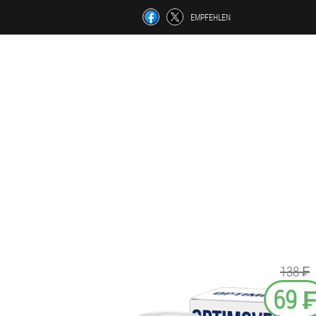
EMPFEHLEN
138 ₣
69 