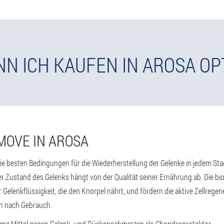
N ICH KAUFEN IN AROSA O
MOVE IN AROSA
e besten Bedingungen für die Wiederherstellung der Gelenke in jedem Sta
Der Zustand des Gelenks hängt von der Qualität seiner Ernährung ab. Die
 Gelenkflüssigkeit, die den Knorpel nährt, und fördern die aktive Zellregen
n nach Gebrauch.
ksame Mittel gegen Gelenk- und Rückenschmerzen als Chondroprotektor.