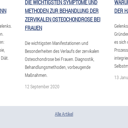
DIE WICHTIGSTEN SYMPTOME UND
WARUM
ANN
METHODEN ZUR BEHANDLUNG DER
DER H
ZERVIKALEN OSTEOCHONDROSE BEI
elenks.
Gelenks
FRAUEN
n.
Gründen
en:
es sich
Die wichtigsten Manifestationen und
ie,
Prozess
Besonderheiten des Verlaufs der zervikalen
Diät.
integrie
Osteochondrose bei Frauen. Diagnostik,
Selbstm
Behandlungsmethoden, vorbeugende
Maßnahmen.
13 Janu
12 September 2020
Alle Artikel