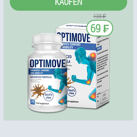
KAUFEN
138 ₣
69 ₣