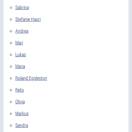
Sabrina
Stefanie Hauri
Andrea
Mari
Lukas
Maria
Roland Eggleston
Reto
Olivia
Markus
Sandra